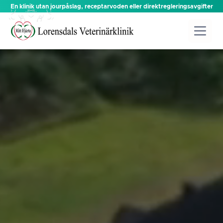
En klinik utan jourpåslag, receptarvoden eller direktregleringsavgifter