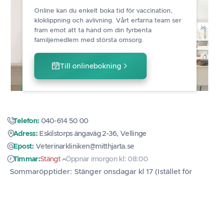
Online kan du enkelt boka tid för vaccination,
kloklippning och avlivning. Vårt erfarna team ser
fram emot att ta hand om din fyrbenta
familjemedlem med största omsorg.
Till onlinebokning
Telefon:
040-614 50 00
Adress:
Eskilstorps ängaväg 2-36, Vellinge
Epost:
Veterinarkliniken@mitthjarta.se
Timmar:
Stängt
Öppnar imorgon kl: 08:00
Sommaröpptider: Stänger onsdagar kl 17 (Istället för
19:30)
Alla behandlingar