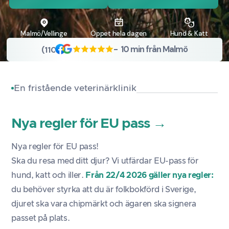
Malmö
/Vellinge
Öppet hela dagen
H
und &
K
att
-
10 min
från Malmö
(110)
En fristående veterinärklinik
Nya regler för EU pass
→
Nya regler för EU pass!
Ska du resa med ditt djur? Vi utfärdar EU-pass för
hund, katt och iller.
Från 22/4 2026 gäller nya regler:
du behöver styrka att du är folkbokförd i Sverige,
djuret ska vara chipmärkt och ägaren ska signera
passet på plats.